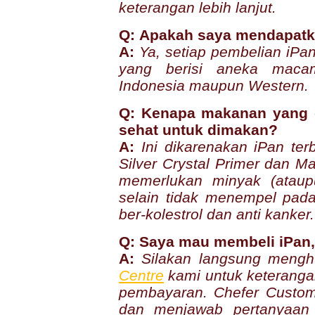
keterangan lebih lanjut.
Q: Apakah saya mendapatka
A:
Ya, setiap pembelian iPa
yang berisi aneka mac
Indonesia maupun Western.
Q: Kenapa makanan yang d
sehat untuk dimakan?
A:
Ini dikarenakan iPan te
Silver Crystal Primer dan M
memerlukan minyak (ataup
selain tidak menempel pada
ber-kolestrol dan anti kanker.
Q: Saya mau membeli iPan
A:
Silakan langsung meng
Centre
kami untuk keteranga
pembayaran. Chefer Custom
dan menjawab pertanyaan