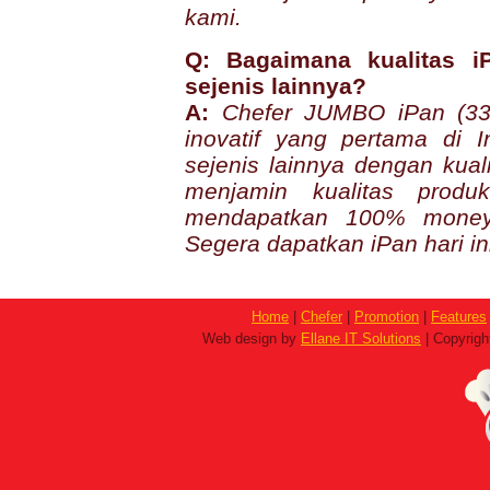
kami.
Q: Bagaimana kualitas i
sejenis lainnya?
A:
Chefer JUMBO iPan (33
inovatif yang pertama di I
sejenis lainnya dengan kual
menjamin kualitas pro
mendapatkan 100% money 
Segera dapatkan iPan hari ini
Home
|
Chefer
|
Promotion
|
Features
Web design by
Ellane IT Solutions
| Copyrigh